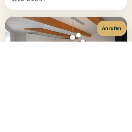
Anrufen
WOHNUNG 2
Am Schwimmteich 2
Großzügige Ferienwohnung für bis zu fünf